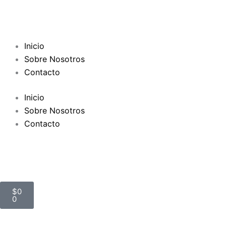
Ir
al
contenido
Inicio
Sobre Nosotros
Contacto
Inicio
Sobre Nosotros
Contacto
Carrito
$
0
0