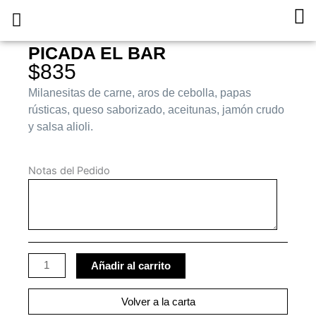
Ir
Ca
al
Pedí Online
Sobre Nosotros
Trabaja con Nosotros
contenido
PICADA EL BAR
$
835
Milanesitas de carne, aros de cebolla, papas
rústicas, queso saborizado, aceitunas, jamón crudo
y salsa alioli.
Picada
El
Notas del Pedido
Bar
cantidad
Añadir al carrito
Volver a la carta