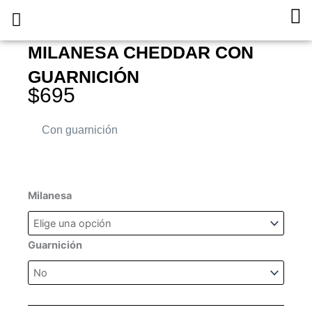
Ir
Ca
al
Pedí Online
Sobre Nosotros
Trabaja con Nosotros
contenido
MILANESA CHEDDAR CON
GUARNICIÓN
$
695
Con guarnición
Milanesa
Milanesa
Cheddar
con
guarnición
Guarnición
cantidad