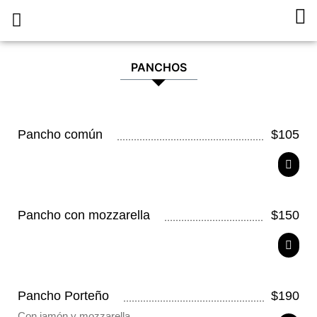
Ir
Ca
al
Pedí Online
Sobre Nosotros
Trabaja con Nosotros
contenido
PANCHOS
Pancho común
$
105
Pancho con mozzarella
$
150
Pancho Porteño
$
190
Con jamón y mozzarella.