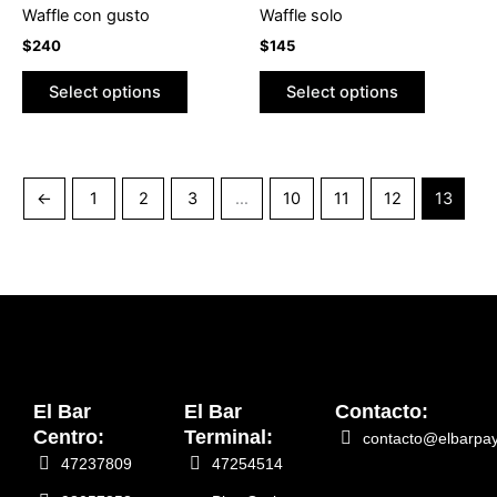
elegir
Waffle con gusto
Waffle solo
en
$
240
$
145
la
página
Select options
Select options
de
producto
←
1
2
3
…
10
11
12
13
El Bar
El Bar
Contacto:
Centro:
Terminal:
contacto@elbarpa
47237809
47254514