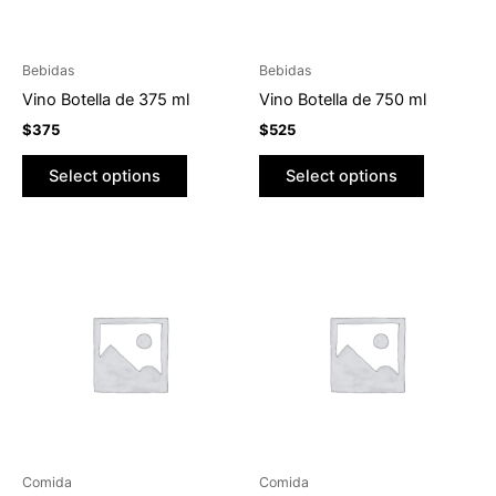
Bebidas
Bebidas
Vino Botella de 375 ml
Vino Botella de 750 ml
$
375
$
525
Select options
Select options
Este
producto
tiene
múltiples
variantes.
Las
opciones
se
pueden
Comida
Comida