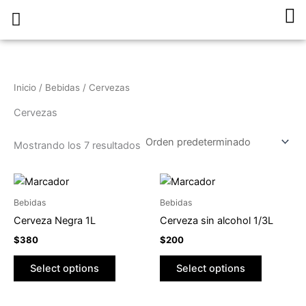
Ir
Ca
al
Pedí Online
Sobre Nosotros
Trabaja con Nosotros
contenido
Inicio
/
Bebidas
/ Cervezas
Cervezas
Mostrando los 7 resultados
Bebidas
Bebidas
Cerveza Negra 1L
Cerveza sin alcohol 1/3L
$
380
$
200
Select options
Select options